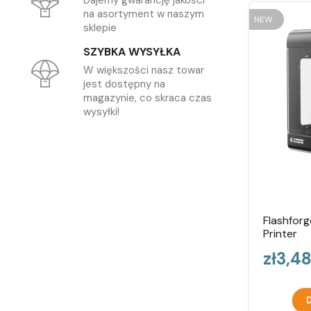
Dajemy gwarancję jakości
na asortyment w naszym
NEW
sklepie
SZYBKA WYSYŁKA
W większości nasz towar
jest dostępny na
magazynie, co skraca czas
wysyłki!
Flashforg
Printer
Price
zł3,4
D