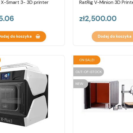
 X-Smart 3- 3D printer
RatRig V-Minion 3D Print
Price
95.06
zł2,500.00
odaj do koszyka
Dodaj do koszyka
ON SALE!
OUT-OF-STOCK
NEW