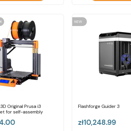
K
NEW
3D Original Prusa i3
Flashforge Guider 3
t for self-assembly
Price
74.00
zł10,248.99