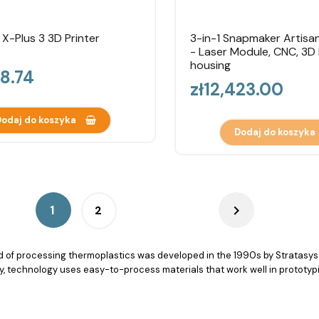
 X-Plus 3 3D Printer
3-in-1 Snapmaker Artisan
- Laser Module, CNC, 3D P
housing
98.74
Price
zł12,423.00
odaj do koszyka
Dodaj do koszyka

1
2
d of processing thermoplastics was developed in the 1990s by Stratasys
tly, technology uses easy-to-process materials that work well in protot