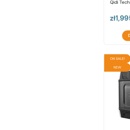
Qidi Tech
Price
zł1,9
D
ON SALE!
NEW