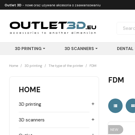
Outlet 3D
- nowe oraz używane akcesoria o zaawansowaniu
technologicznym
3D PRINTING
3D SCANNERS
DENTAL
Home
3D printing
The type of the printer
FDM
FDM
HOME
3D printing


3D scanners

NEW