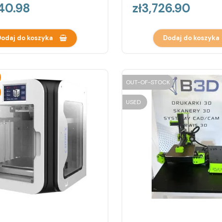
Price
740.98
zł3,726.90
odaj do koszyka
Dodaj do koszyka
OUT-OF-STOCK
USED