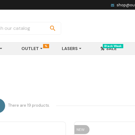
shop@out

%
Black Week
OUTLET
LASERS
SALE
There are 19 products.

NEW