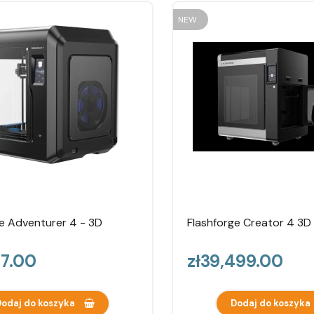
NEW
e Adventurer 4 - 3D
Flashforge Creator 4 3D 
Price
87.00
zł39,499.00
odaj do koszyka
Dodaj do koszyka