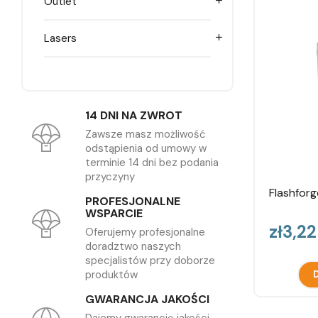
Outlet

Lasers

14 DNI NA ZWROT
Zawsze masz możliwość
odstąpienia od umowy w
terminie 14 dni bez podania
przyczyny
Flashforg
PROFESJONALNE
WSPARCIE
Price
zł3,2
Oferujemy profesjonalne
doradztwo naszych
specjalistów przy doborze
produktów
D
GWARANCJA JAKOŚCI