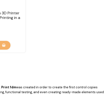
 3D Printer
rinting in a
.
Print fdm
was created in order to create the first control copies
yping, functional testing, and even creating ready-made elements used