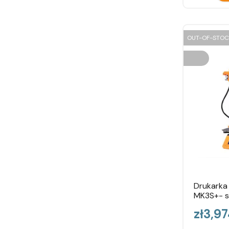
OUT-OF-STOC
Drukarka 
MK3S+- se
Price
zł3,9