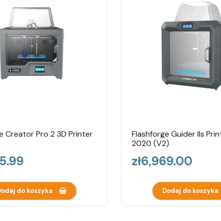
e Creator Pro 2 3D Printer
Flashforge Guider IIs Pri
2020 (V2)
Price
25.99
zł6,969.00
odaj do koszyka
Dodaj do koszyka