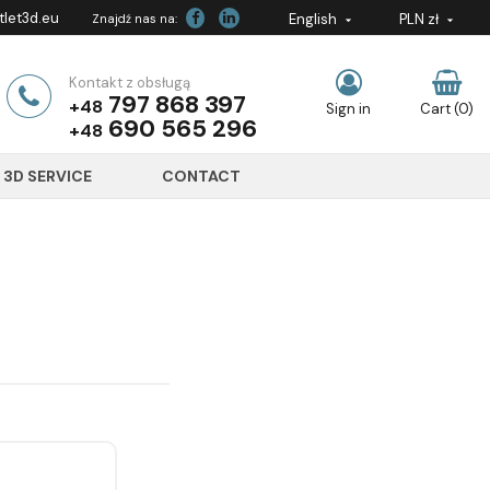
let3d.eu
English
PLN zł
Znajdź nas na:


Kontakt z obsługą
797 868 397
+48
Sign in
Cart
(0)
690 565 296
+48
3D SERVICE
CONTACT