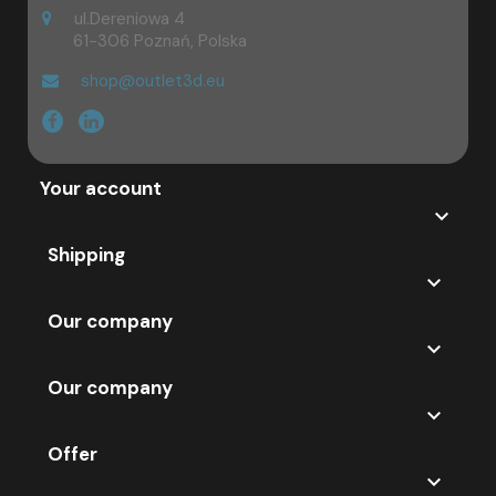
ul.Dereniowa 4
61-306 Poznań, Polska
shop@outlet3d.eu
Your account

Shipping

Our company

Our company

Offer
