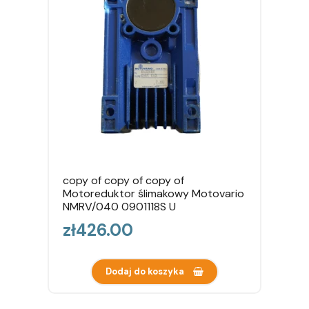
copy of copy of copy of
Motoreduktor ślimakowy Motovario
NMRV/040 0901118S U
Price
zł426.00
Dodaj do koszyka