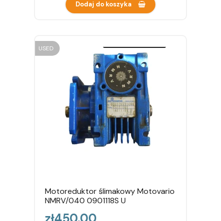
Dodaj do koszyka
USED
Motoreduktor ślimakowy Motovario
NMRV/040 0901118S U
Price
zł450.00