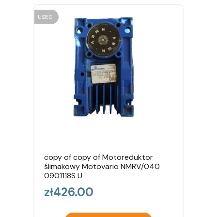
USED
copy of copy of Motoreduktor
ślimakowy Motovario NMRV/040
0901118S U
Price
zł426.00