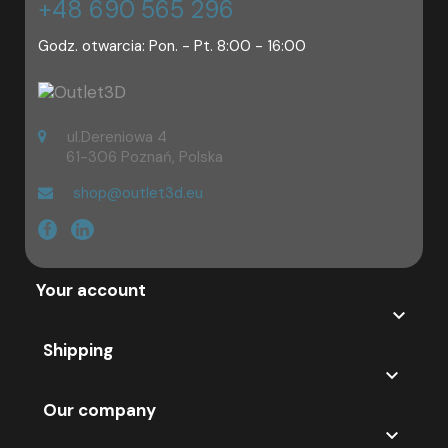
+48 690 565 296
Godz. otwarcia: Pon. - Pt. 8:00 - 16:00
ul.Dereniowa 4
61-306 Poznań, Polska
shop@outlet3d.eu
Your account

Shipping

Our company
