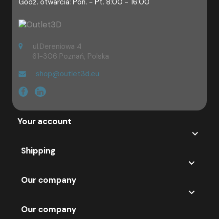
Godz. otwarcia: Pon. - Pt. 8:00 - 16:00
ul.Dereniowa 4
61-306 Poznań, Polska
shop@outlet3d.eu
Your account

Shipping

Our company

Our company