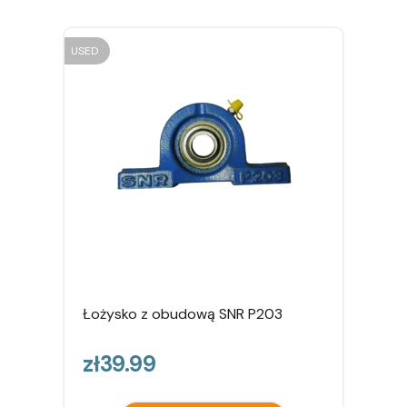
USED
Łożysko z obudową SNR P203
Price
zł39.99