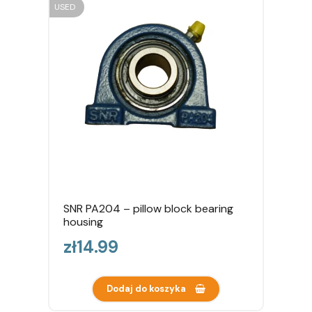
USED
SNR PA204 – pillow block bearing
housing
Price
zł14.99
Dodaj do koszyka