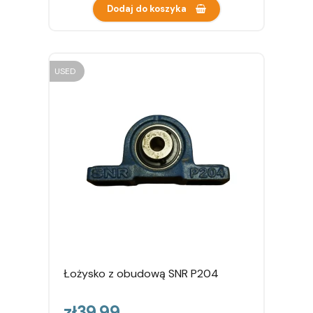
Dodaj do koszyka
USED
Łożysko z obudową SNR P204
Price
zł39.99