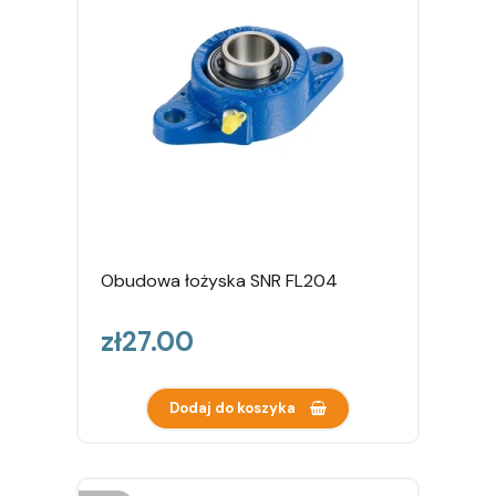
Obudowa łożyska SNR FL204
Price
zł27.00
Dodaj do koszyka