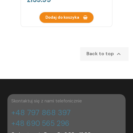
Dodaj do koszyka

Back to top
Skontaktuj się z nami telefonicznie
+48 797 868 397
+48 690 565 296