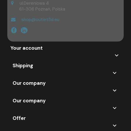
ul.Dereniowa 4
61-306 Poznań, Polska
shop@outlet3d.eu
Your account

Shipping

Our company

Our company

Offer
