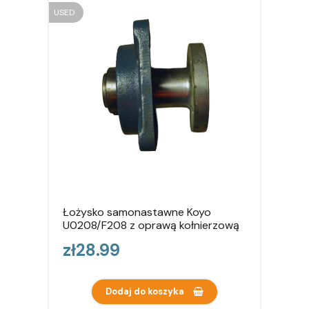
USED
Łożysko samonastawne Koyo
U0208/F208 z oprawą kołnierzową
Price
zł28.99
Dodaj do koszyka