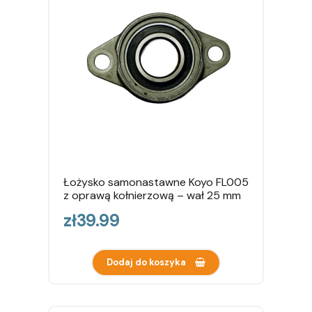
Łożysko samonastawne Koyo FL005
z oprawą kołnierzową – wał 25 mm
Price
zł39.99
Dodaj do koszyka