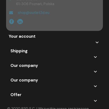
61-306 Poznań, Polska
shop@outlet3d.eu
Your account

Shipping

Our company

Our company

Offer

© 2020 B3D S.C. | Wszystkie prawa zastrzezone