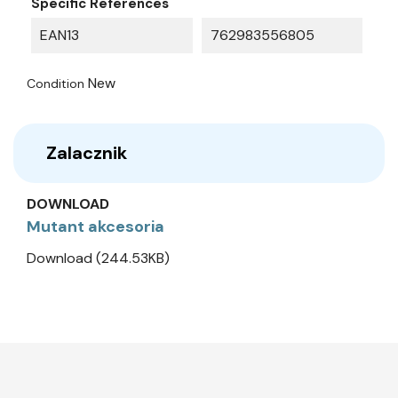
Specific References
EAN13
762983556805
New
Condition
Zalacznik
DOWNLOAD
Mutant akcesoria
Download (244.53KB)