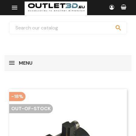


MENU
-18%
OUT-OF-STOCK