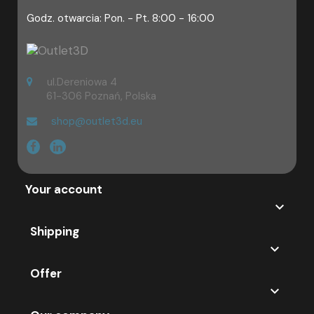
Godz. otwarcia: Pon. - Pt. 8:00 - 16:00
ul.Dereniowa 4
61-306 Poznań, Polska
shop@outlet3d.eu
Your account

Shipping

Offer
