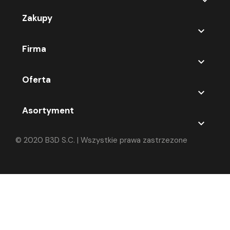

Zakupy

Firma

Oferta

Asortyment

© 2020 B3D S.C. | Wszystkie prawa zastrzezone