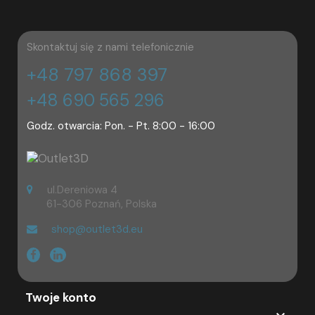
Skontaktuj się z nami telefonicznie
+48 797 868 397
+48 690 565 296
Godz. otwarcia: Pon. - Pt. 8:00 - 16:00
ul.Dereniowa 4
61-306 Poznań, Polska
shop@outlet3d.eu
Twoje konto