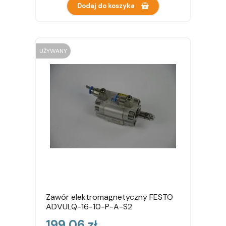
Dodaj do koszyka
UŻYWANY
Zawór elektromagnetyczny FESTO
ADVULQ-16-10-P-A-S2
Cena
199,06 zł