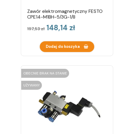
Zawór elektromagnetyczny FESTO
CPE14-M1BH-5/3G-1/8
Cena
Cena
148,14 zł
197,53 zł
podstawowa
Dodaj do koszyka
OBECNIE BRAK NA STANIE
UŻYWANY