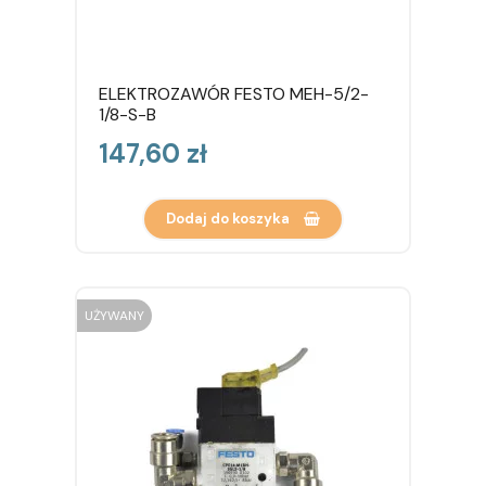
ELEKTROZAWÓR FESTO MEH-5/2-
1/8-S-B
Cena
147,60 zł
Dodaj do koszyka
UŻYWANY