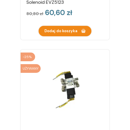
Solenoid EVZ5123
Cena
Cena
60,60 zł
80,80 zł
podstawowa
Dodaj do koszyka
-25%
UŻYWANY