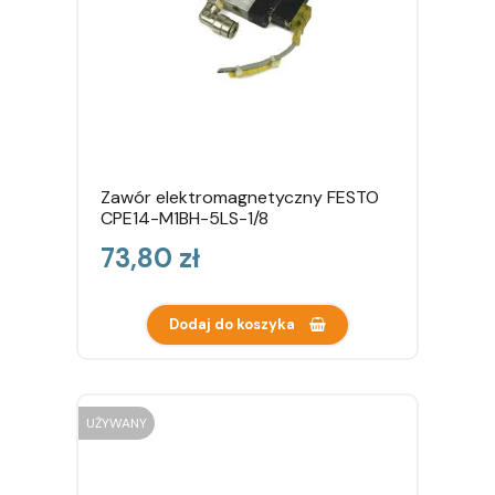
Zawór elektromagnetyczny FESTO
CPE14-M1BH-5LS-1/8
Cena
73,80 zł
Dodaj do koszyka
UŻYWANY