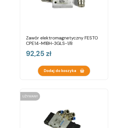
Zawór elektromagnetyczny FESTO
CPE14-M1BH-3GLS-1/8
Cena
92,25 zł
Dodaj do koszyka
UŻYWANY