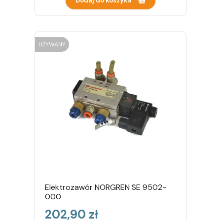
Dodaj do koszyka
UŻYWANY
Elektrozawór NORGREN SE 9502-
000
Cena
202,90 zł