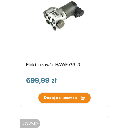
Elektrozawór HAWE G3-3
Cena
699,99 zł
Dodaj do koszyka
UŻYWANY