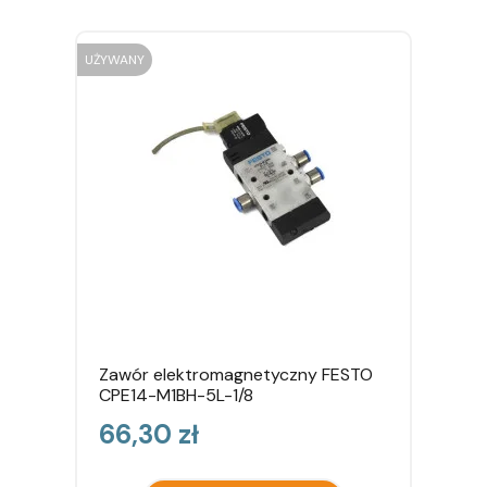
UŻYWANY
Zawór elektromagnetyczny FESTO
CPE14-M1BH-5L-1/8
Cena
66,30 zł