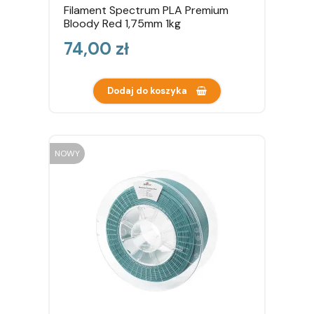
Filament Spectrum PLA Premium
Bloody Red 1,75mm 1kg
Cena
74,00 zł
Dodaj do koszyka
NOWY