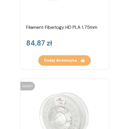
Filament Fiberlogy HD PLA 1.75mm
Cena
84,87 zł
Dodaj do koszyka
NOWY