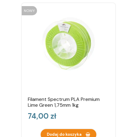
NOWY
Filament Spectrum PLA Premium
Lime Green 1,75mm 1kg
Cena
74,00 zł
Dodaj do koszyka