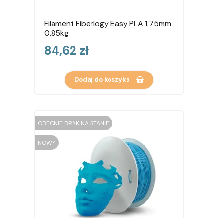
Filament Fiberlogy Easy PLA 1.75mm
0,85kg
Cena
84,62 zł
Dodaj do koszyka
OBECNIE BRAK NA STANIE
NOWY