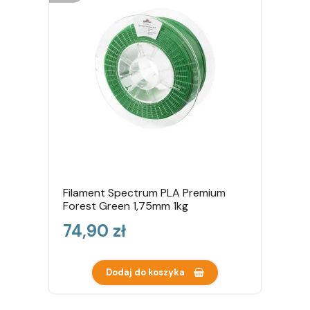
Filament Spectrum PLA Premium
Forest Green 1,75mm 1kg
Cena
74,90 zł
Dodaj do koszyka