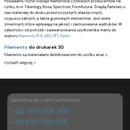
Posiadamy różne rodzaje filamentów czołowych producentów na
rynku, m.in.
Fiberlogy, Rosa, Spectrum, Formfutura
. Znajdą Państwo u
nas materiały do druku przezroczystych, elastycznych,
rozpuszczalnych, a także gumowych elementów. Jest wiele
zmiennych, które wpływają na jakość i zastosowanie wydruków. W
zależności od potrzeb i zaawansowania użytkownika mamy do
wyboru
filamenty PLA
,
ABS
,
PET
,
Nylon
.
Filamenty
do drukarek 3D
Filamenty są materiałami dedykowanymi do użytku wraz z
drukarkami 3D pracującymi w technologii FDM
. To właśnie z nich
rozwiń więcej >
powstają trójwymiarowe wydruki. Jak to się dzieje?
Materiały 3D
są
termoplastyczne, co oznacza, że topnieją po nagrzaniu do
odpowiedniej temperatury. Przeciskane są one przez dyszę
kontrolującą przepływ tworzywa oraz odpowiedzialną za jego
odpowiednie osadzanie na stole roboczym.
Materiał przeważnie
osadzany jest warstwowo na podstawie projektu
przygotowanego
Skontaktuj się z nami telefonicznie
wcześniej w specjalnym oprogramowaniu. To właśnie w ten sposób
powstają modele testowe produktów oraz - przy wykorzystaniu
+48 797 868 397
odpowiednio trwałych materiałów - detale użytkowe.
+48 690 565 296
Jakie są rodzaje materiałów 3D?