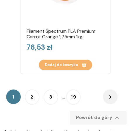
Filament Spectrum PLA Premium
Carrot Orange 1,75mm 1kg
Cena
76,53 zł
Dodaj do koszyka

1
2
3
…
19

Powrót do góry