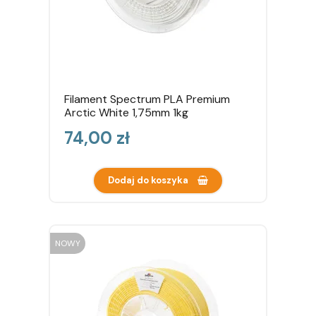
Filament Spectrum PLA Premium
Arctic White 1,75mm 1kg
Cena
74,00 zł
Dodaj do koszyka
NOWY