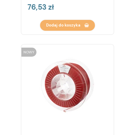
Cena
76,53 zł
Dodaj do koszyka
NOWY