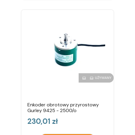
TYLKO ONLINE
UŻYWANY
Enkoder obrotowy przyrostowy
Gurley 9425 - 2500/o
Cena
230,01 zł