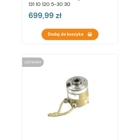
131 10 120 5-30 30
Cena
699,99 zł
Dodaj do koszyka
UŻYWANY