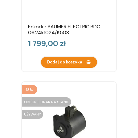
Enkoder BAUMER ELECTRIC BDC
06.24k1024/K508
Cena
1 799,00 zł
Dodaj do koszyka
-18%
OBECNIE BRAK NA STANIE
UŻYWANY