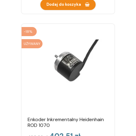
Dodaj do koszyka
-18%
UŻYWANY
Enkoder Inkrementalny Heidenhain
ROD 1070
Cena
Cena