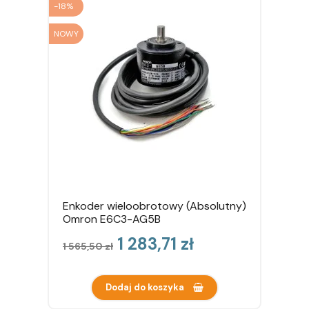
-18%
NOWY
Enkoder wieloobrotowy (Absolutny)
Omron E6C3-AG5B
Cena
Cena
1 283,71 zł
1 565,50 zł
podstawowa
Dodaj do koszyka