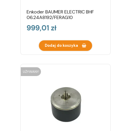
Enkoder BAUMER ELECTRIC BHF
06.24A8192/FERAG10
Cena
999,01 zł
Dodaj do koszyka
UŻYWANY