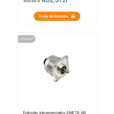
402,51 zł
490,86 zł
podstawowa
Dodaj do koszyka
UŻYWANY
Enkoder inkrementalny EMETA AB