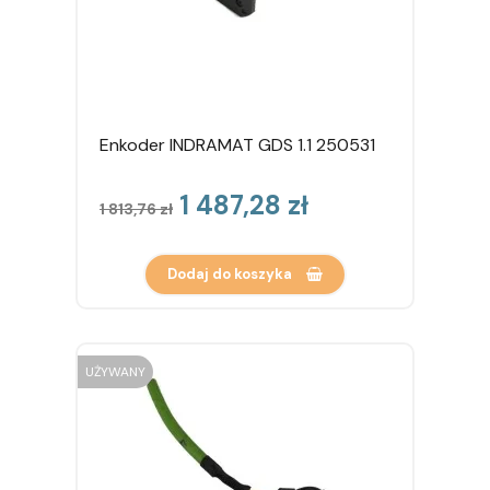
Enkoder INDRAMAT GDS 1.1 250531
Cena
Cena
1 487,28 zł
1 813,76 zł
podstawowa
Dodaj do koszyka
UŻYWANY