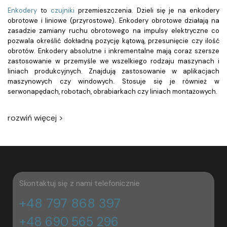
Enkodery
to
czujniki
przemieszczenia
. Dzieli się je na
enkodery
obrotowe
i
liniowe
(przyrostowe). Enkodery obrotowe działają na
zasadzie zamiany ruchu obrotowego na impulsy elektryczne co
pozwala określić dokładną pozycję kątową, przesunięcie czy ilość
obrotów.
Enkodery absolutne
i
inkrementalne
mają coraz szersze
zastosowanie w przemyśle we wszelkiego rodzaju maszynach i
liniach produkcyjnych. Znajdują zastosowanie w aplikacjach
maszynowych czy windowych. Stosuje się je również w
serwonapędach, robotach, obrabiarkach czy liniach montażowych.
Rodzaje enkoderów - inkrementalny, absolutny,
rozwiń więcej >
obrotowy i liniowy
Enkodery to czujniki przemieszczenia przetwarzające pozycję
kątową lub obrót na wartość odbieraną przez systemy
elektroniczne. Wyróżniamy dwa główne typy enkoderów
obrotowych - absolutny i inkrementalny. Na czym polega różnica
między nimi?
Enkodery absolutne
wskazują aktualną pozycję wału
Skontaktuj się z nami telefonicznie
obrotowego, a informacja na jej temat jest dostępna tuż po
włączeniu. Z kolei enkodery inkrementalne informują o zmianach
+48 797 868 397
położenia wału, jednak nie śledzą jego pozycji bezwzględnej. W
związku z tym wymagana jest regularna kalibracja tego urządzenia,
+48 690 565 296
która nie jest konieczna w przypadku enkoderów absolutnych.