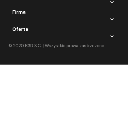

Firma

Oferta

© 2020 B3D S.C. | Wszystkie prawa zastrzezone