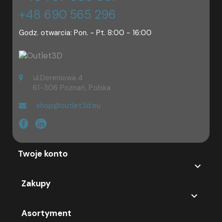
+48 690 565 296
Godz. otwarcia: Pon. - Pt. 8:00 - 16:00
ul.Dereniowa 4
61-306 Poznań, Polska
shop@outlet3d.eu
Twoje konto

Zakupy

Asortyment