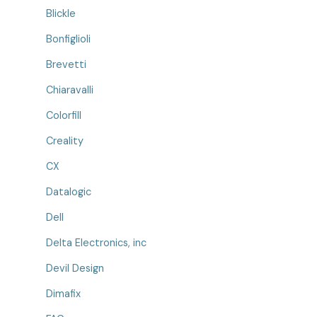
Blickle
Bonfiglioli
Brevetti
Chiaravalli
Colorfill
Creality
CX
Datalogic
Dell
Delta Electronics, inc
Devil Design
Dimafix