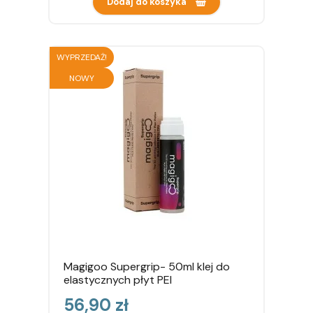
Dodaj do koszyka
WYPRZEDAŻ!
NOWY
Magigoo Supergrip- 50ml klej do
elastycznych płyt PEI
Cena
56,90 zł