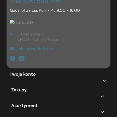
+48 690 565 296
Godz. otwarcia: Pon. - Pt. 8:00 - 16:00
ul.Dereniowa 4
61-306 Poznań, Polska
shop@outlet3d.eu
Twoje konto

Zakupy

Asortyment
