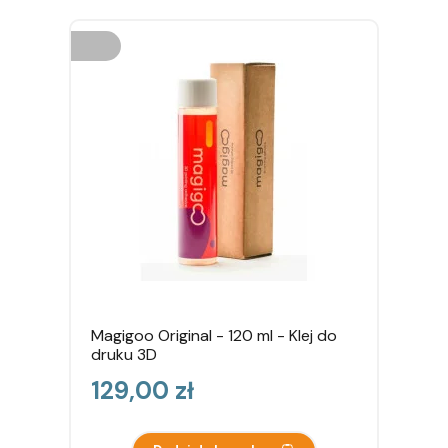
Magigoo Original - 120 ml - Klej do
druku 3D
Cena
129,00 zł