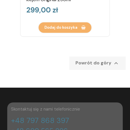
Cena
299,00 zł
Dodaj do koszyka

Powrót do góry
Skontaktuj się z nami telefonicznie
+48 797 868 397