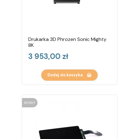
Drukarka 3D Phrozen Sonic Mighty
8K
Cena
3 953,00 zł
Dodaj do koszyka
NOWY