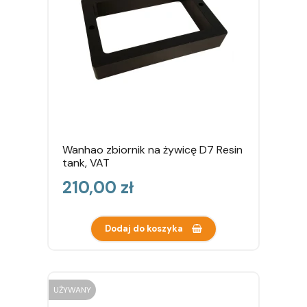
Wanhao zbiornik na żywicę D7 Resin
tank, VAT
Cena
210,00 zł
Dodaj do koszyka
UŻYWANY