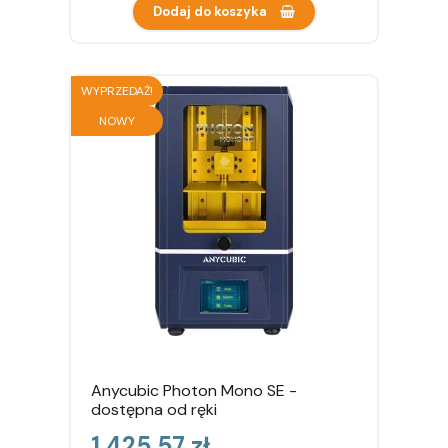
Dodaj do koszyka
WYPRZEDAŻ!
NOWY
Anycubic Photon Mono SE -
dostępna od ręki
Cena
1 425,57 zł