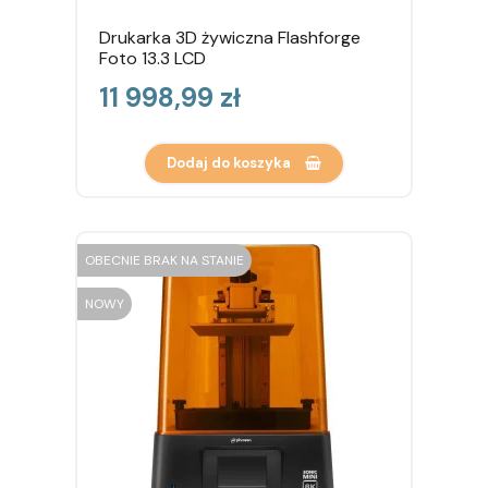
Drukarka 3D żywiczna Flashforge
Foto 13.3 LCD
Cena
11 998,99 zł
Dodaj do koszyka
OBECNIE BRAK NA STANIE
NOWY