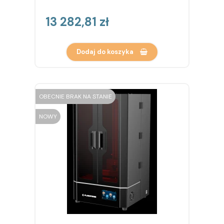
Cena
13 282,81 zł
Dodaj do koszyka
OBECNIE BRAK NA STANIE
NOWY