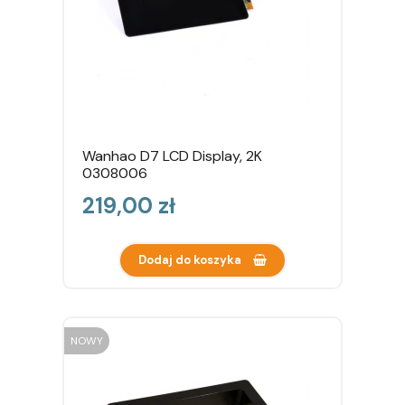
Wanhao D7 LCD Display, 2K
0308006
Cena
219,00 zł
Dodaj do koszyka
NOWY