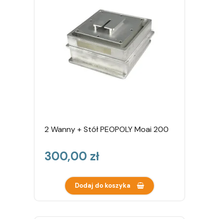
2 Wanny + Stół PEOPOLY Moai 200
Cena
300,00 zł
Dodaj do koszyka