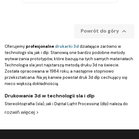

Powrót do góry
Oferujemy
profesjonalne
drukarki 3d
działające zarówno w
technologii sla, jak i dlp. Stanowią one bardzo podobne metody
wytwarzania prototypów, które bazują na tych samych materiałach.
Technologia sla jest najstarszą metodą druku 3d na świecie.
Została opracowana w 1984 roku, a następnie stopniowo
przekształcana. Na jej kanwie powstał druk 3d dlp cechujący się
nieco większą dokładnością.
Drukowanie 3d w technologii sla i dlp
Stereolitografia (sla), jak i Digital Light Processing (dlp) należą do
grupy technik wykorzystujących proces fotopolimeryzacji.
rozwiń więcej >
Drukowany obiekt powstaje na skutek utwardzania
żywicy
fotopolimerowej
światłem z lasera lub projektora.
Drukarka 3d
sla
utwardza ciekłą żywicę przy pomocy światła z