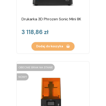
Drukarka 3D Phrozen Sonic Mini 8K
Cena
3 118,86 zł
Dodaj do koszyka
OBECNIE BRAK NA STANIE
NOWY