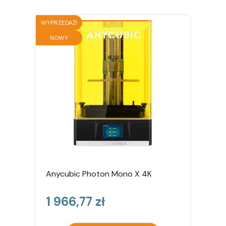
WYPRZEDAŻ!
NOWY
Anycubic Photon Mono X 4K
Cena
1 966,77 zł