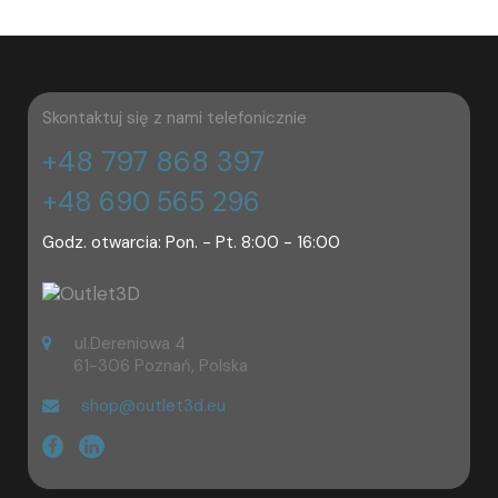
najwyższej jakości, a ich zaawansowana technologia jest w pełni
bezpieczna i niezawodna w czasie użytkowania.
Moduły zdalnego sterowania z pilotem
pozwalają na sterowanie
na odległość sprzętem elektrycznym lub maszyną. Wewnątrz pilota
Skontaktuj się z nami telefonicznie
znajduje się moduł oraz układ, który generuje sygnały
odpowiadające wybranemu przyciskowi. Wytworzony kod trafia do
+48 797 868 397
nadajnika, który następnie wysyła sygnał do urządzenia. W naszym
sklepie znajdziesz
moduły rozszerzeń
oraz
węzły sieciowe
.
+48 690 565 296
Oprócz tego na naszej stronie są dostępne również
moduły
Godz. otwarcia: Pon. - Pt. 8:00 - 16:00
zdalnego sterowania 12 V,
które umożliwiają realizację wielu
zadań. Są wykorzystywane głównie w sterowaniu oświetleniem,
silnikami, siłownikami i innymi urządzeniami. Maksymalne obciążenie
każdego kanału to 7 A przy 230 A, lub 10 A przy 12 V. Ten sprzęt jest
przeznaczony do włączania i
wyłączania urządzeń elektrycznych
ul.Dereniowa 4
m.in. oświetlenia, ogrzewania, klimatyzacji lub innych urządzeń
61-306 Poznań, Polska
codziennego użytku. Pracuje na częstotliwość 433 MHz, a dzięki
shop@outlet3d.eu
łączności radiowej, w które zostało wyposażone działa w odległości
do 70 m. Ponadto moduł może także załączać urządzenia na 12 V/24
V jak i 230 V, co sprawia, że jest doskonałym rozwiązaniem w
przypadku sterowania roletami, oknem, drzwiami, bramą, fotelem lub
podnośnikiem.