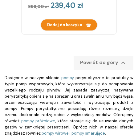
Cena
Cena
239,40 zł
399,00 zł
podstawowa
Dodaj do koszyka

Powrót do góry
Dostępne w naszym sklepie
pompy
perystaltyczne
to produkty w
typie pomp wyporowych, które wykorzystuje się do pompowania
wszelkiego rodzaju płynów. Jej zasada zazwyczaj nazywana
perystaltyką opiera się na sprężaniu oraz zwalnianiu rury bądź węża,
przemieszczając wewnątrz zawartość i wyrzucając produkt z
pompy.
Pompy perystaltyczne
posiadają różne rozmiary, dzięki
czemu doskonale radzą sobie z większością mediów. Oferujemy
również
pompy próżniowe
, które stosuje się do usuwania danych
gazów w zamkniętej przestrzeni. Oprócz nich w naszej ofercie
znajdziesz również
pompy wirowe
i
pompy smarujące
.