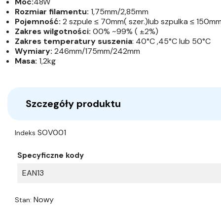
Moc:
48W
Rozmiar filamentu:
1,75mm/2,85mm
Pojemność:
2 szpule ≤ 70mm( szer.)lub szpulka ≤ 150mm 
Zakres wilgotności:
00% ~99% ( ±2%)
Zakres temperatury suszenia
: 40°C ,45°C lub 50°C
Wymiary:
246mm/175mm/242mm
Masa:
1,2kg
Szczegóły produktu
SOV001
Indeks
Specyficzne kody
EAN13
Nowy
Stan: