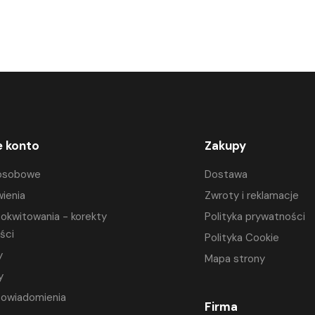
e konto
Zakupy
osobowe
Dostawa
ienia
Zwroty i reklamacje
okwitowania - korekty
Polityka prywatności
ści
Polityka Cookie
y
Mapa strony
y
powiadomienia
Firma