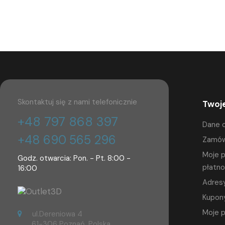
Skontaktuj się z nami telefonicznie
Twoj
+48 797 868 397
Dane 
+48 690 565 296
Zamów
Moje p
Godz. otwarcia: Pon. - Pt. 8:00 -
płatno
16:00
Adres
Kupon
Moje 
ul.Dereniowa 4
61-306 Poznań, Polska