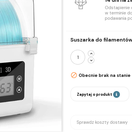
14 dni na z
Odstapienie
w terminie do
podawania p
Suszarka do filamentów 

Obecnie brak na stanie
Zapytaj o produkt
Sprawdz koszty dostawy