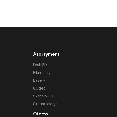
Asortyment
Druk 3D
Filamenty
Lasery
Outlet
Skanery 3D
Stomatologia
Oferta