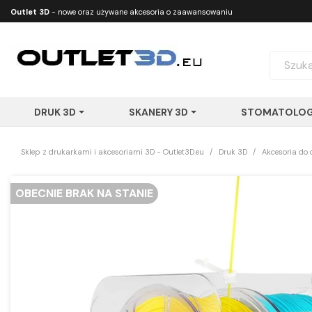
Outlet 3D
- nowe oraz używane akcesoria o zaawansowaniu
technologicznym
DRUK 3D
SKANERY 3D
STOMATOLOG
Sklep z drukarkami i akcesoriami 3D - Outlet3D.eu
Druk 3D
Akcesoria do 
OBECNIE BRAK NA STANIE