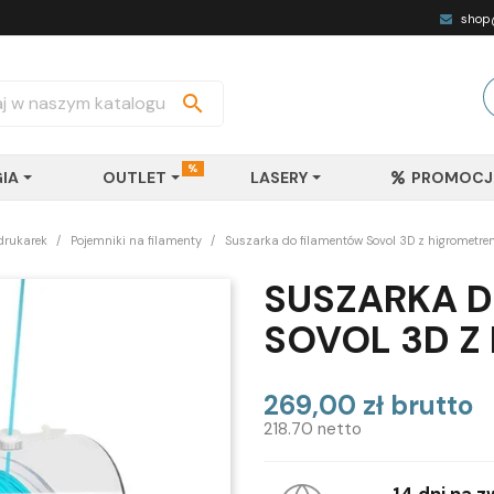
shop@

%
IA
OUTLET
LASERY
PROMOCJ
drukarek
Pojemniki na filamenty
Suszarka do filamentów Sovol 3D z higrometr
SUSZARKA 
SOVOL 3D Z
269,00 zł brutto
218.70 netto