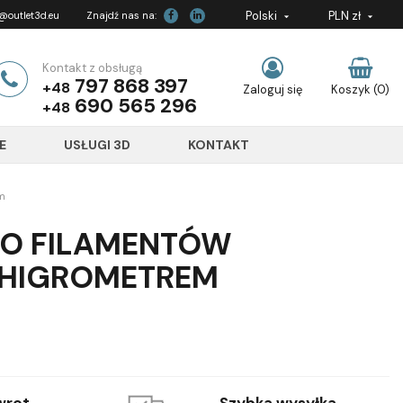
Polski
PLN zł
outlet3d.eu
Znajdź nas na:


Kontakt z obsługą
797 868 397
+48
Zaloguj się
Koszyk
(0)
690 565 296
+48
E
USŁUGI 3D
KONTAKT
em
DO FILAMENTÓW
 HIGROMETREM