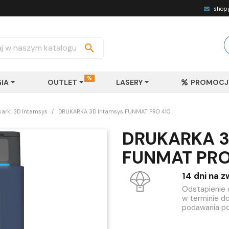
shop@

%
IA
OUTLET
LASERY
PROMOCJ
karki 3D Intamsys
DRUKARKA 3D Intamsys FUNMAT PRO 410
DRUKARKA 3
FUNMAT PRO
14 dni na z
Odstapienie
w terminie do
podawania p