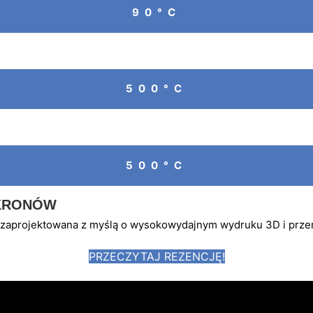
90°C
500°C
500°C
IKRONÓW
a zaprojektowana z myślą o wysokowydajnym wydruku 3D i prze
PRZECZYTAJ REZENCJĘ!