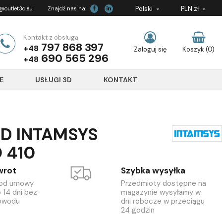
Polski
PLN zł
outlet3d.eu
Znajdź nas na:


Kontakt z obsługą
797 868 397
+48
Zaloguj się
Koszyk
(0)
690 565 296
+48
E
USŁUGI 3D
KONTAKT
D INTAMSYS
 410
wrot
Szybka wysyłka
 od umowy
Przedmioty dostępne na
 14 dni bez
magazynie wysyłamy w
owodu
dni robocze w przeciągu
24 godzin