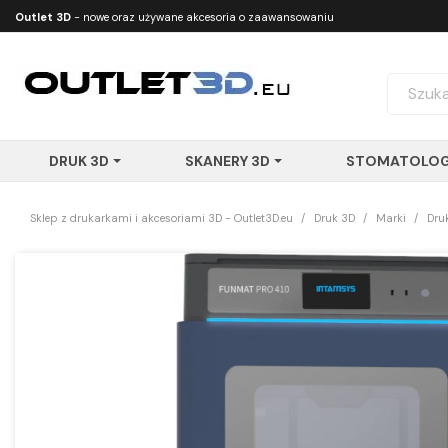
Outlet 3D
- nowe oraz używane akcesoria o zaawansowaniu
technologicznym
DRUK 3D
SKANERY 3D
STOMATOLOG
Sklep z drukarkami i akcesoriami 3D - Outlet3D.eu
Druk 3D
Marki
Dru