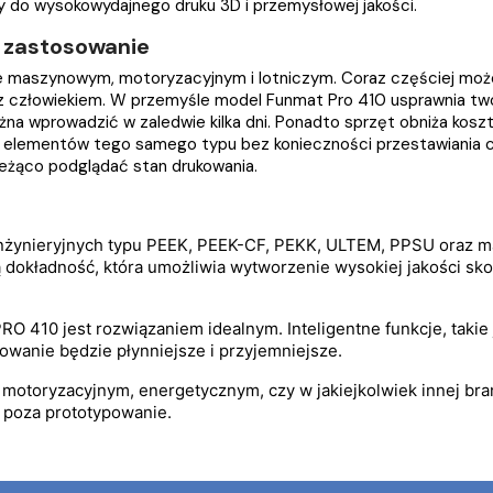
y do wysokowydajnego druku 3D i przemysłowej jakości.
j zastosowanie
maszynowym, motoryzacyjnym i lotniczym. Coraz częściej może j
h z człowiekiem. W przemyśle model Funmat Pro 410 usprawnia tw
na wprowadzić w zaledwie kilka dni. Ponadto sprzęt obniża koszt
 elementów tego samego typu bez konieczności przestawiania c
ieżąco podglądać stan drukowania.
ynieryjnych typu PEEK, PEEK-CF, PEKK, ULTEM, PPSU oraz mater
 dokładność, która umożliwia wytworzenie wysokiej jakości sko
RO 410 jest rozwiązaniem idealnym. Inteligentne funkcje, takie 
kowanie będzie płynniejsze i przyjemniejsze.
 motoryzacyjnym, energetycznym, czy w jakiejkolwiek innej bran
 poza prototypowanie.