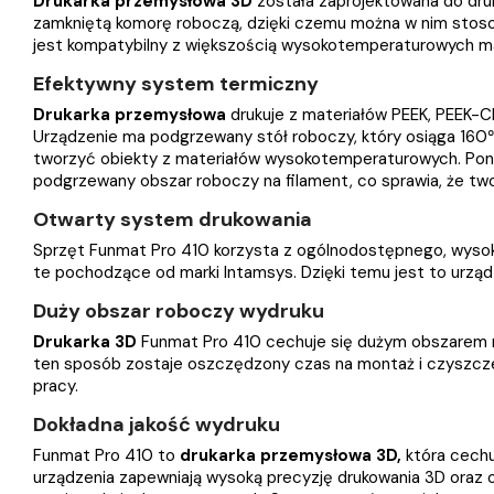
Drukarka przemysłowa 3D
została zaprojektowana do dru
zamkniętą komorę roboczą, dzięki czemu można w nim stosow
jest kompatybilny z większością wysokotemperaturowych ma
Efektywny system termiczny
Drukarka przemysłowa
drukuje z materiałów PEEK, PEEK-C
Urządzenie ma podgrzewany stół roboczy, który osiąga 16
tworzyć obiekty z materiałów wysokotemperaturowych. Po
podgrzewany obszar roboczy na filament, co sprawia, że 
Otwarty system drukowania
Sprzęt Funmat Pro 410 korzysta z ogólnodostępnego, wysoko
te pochodzące od marki Intamsys. Dzięki temu jest to urządz
Duży obszar roboczy wydruku
Drukarka 3D
Funmat Pro 410 cechuje się dużym obszarem ro
ten sposób zostaje oszczędzony czas na montaż i czyszcz
pracy.
Dokładna jakość wydruku
Funmat Pro 410 to
drukarka przemysłowa 3D,
która cechu
urządzenia zapewniają wysoką precyzję drukowania 3D oraz 