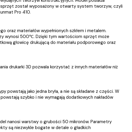
owydajnych tworzyw konstrukcyjnych. Model posiada
 sprzęt został wyposażony w otwarty system tworzyw, czyli
Funmat Pro 410.
wego oraz materiałów wypełnionych szkłem i metalem.
szy wynosi 500℃. Dzięki tym wartościom sprzęt może
atkową głowicę drukującą do materiału podporowego oraz
ia drukarki 3D pozwala korzystać z innych materiałów niż
powstają jako jedna bryła, a nie są składane z części. W
powstają szybko i nie wymagają dodatkowych nakładów
odel nanosi warstwy o grubości 50 mikronów. Parametry
kty są niezwykle bogate w detale o gładkich