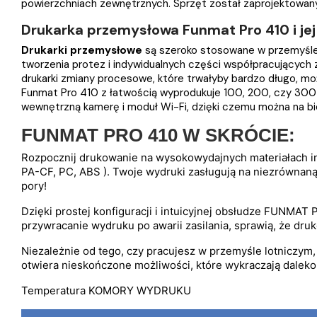
powierzchniach zewnętrznych. Sprzęt został zaprojektowan
Drukarka przemysłowa Funmat Pro 410 i je
Drukarki przemysłowe
są szeroko stosowane w przemyśle 
tworzenia protez i indywidualnych części współpracującyc
drukarki zmiany procesowe, które trwałyby bardzo długo, moż
Funmat Pro 410 z łatwością wyprodukuje 100, 200, czy 300
wewnętrzną kamerę i moduł Wi-Fi, dzięki czemu można na b
FUNMAT PRO 410 W SKRÓCIE:
Rozpocznij drukowanie na wysokowydajnych materiałach inż
PA-CF, PC, ABS ). Twoje wydruki zasługują na niezrównaną
pory!
Dzięki prostej konfiguracji i intuicyjnej obsłudze FUNMAT P
przywracanie wydruku po awarii zasilania, sprawią, że dru
Niezależnie od tego, czy pracujesz w przemyśle lotniczym,
otwiera nieskończone możliwości, które wykraczają daleko
Temperatura KOMORY WYDRUKU