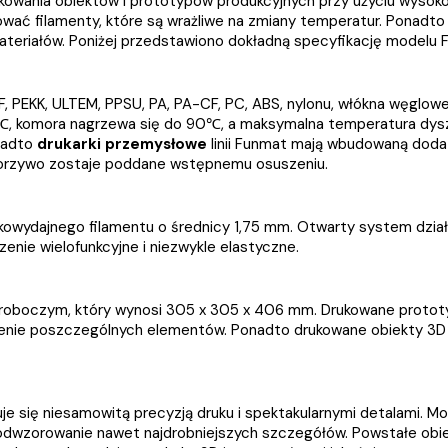
kowania obiektów i prototypów produkcyjnych przy użyciu wysok
ać filamenty, które są wrażliwe na zmiany temperatur. Ponadto
teriałów. Poniżej przedstawiono dokładną specyfikację modelu 
F, PEKK, ULTEM, PPSU, PA, PA-CF, PC, ABS, nylonu, włókna węglo
0℃, komora nagrzewa się do 90℃, a maksymalna temperatura dy
nadto
drukarki przemysłowe
linii Funmat mają wbudowaną dod
tworzywo zostaje poddane wstępnemu osuszeniu.
wydajnego filamentu o średnicy 1,75 mm. Otwarty system działan
enie wielofunkcyjne i niezwykle elastyczne.
boczym, który wynosi 305 x 305 x 406 mm. Drukowane prototypy 
enie poszczególnych elementów. Ponadto drukowane obiekty 3D 
je się niesamowitą precyzją druku i spektakularnymi detalami. M
odwzorowanie nawet najdrobniejszych szczegółów. Powstałe obie